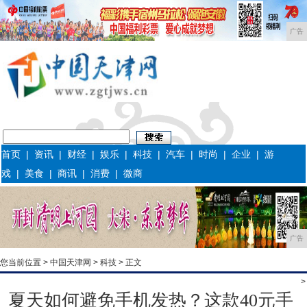
广告
首页
|
资讯
|
财经
|
娱乐
|
科技
|
汽车
|
时尚
|
企业
|
游
戏
|
美食
|
商讯
|
消费
|
微商
广告
您当前位置 >
中国天津网
>
科技
> 正文
>
夏天如何避免手机发热？这款40元手