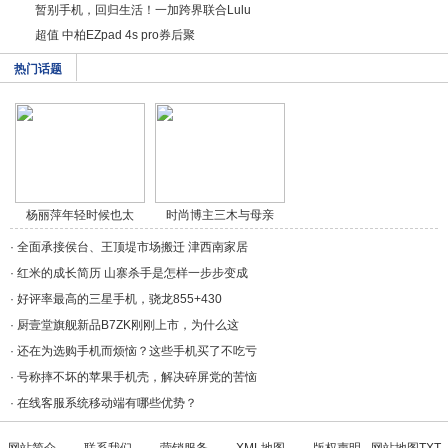
暂别手机，回归生活！一加跨界联合Lulu
超值 中柏EZpad 4s pro券后聚
热门话题
杨丽萍年轻时候也太
时尚博主三木与母亲
美/a>
穿/a>
·
全面承接侯台、王顶堤市场搬迁 津西南家居
·
红米的成长简历 山寨杀手是怎样一步步变成
·
好评率最高的三星手机，骁龙855+430
·
厨壹堂旗舰新品B7ZK刚刚上市，为什么这
·
还在为选购手机而烦恼？这些手机买了不吃亏
·
号称摔不坏的苹果手机壳，解决碎屏党的苦恼
·
在线客服系统移动端有哪些优势？