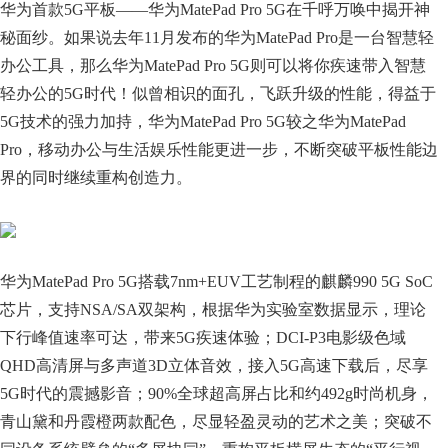
华为首款5G平板——华为MatePad Pro 5G在千呼万唤中揭开神
秘面纱。如果说去年11月发布的华为MatePad Pro是一台智慧轻
办公工具，那么华为MatePad Pro 5G则可以将你疾速带入智慧
轻办公的5G时代！似曾相识的面孔，飞跃升级的性能，得益于
5G技术的强力加持，华为MatePad Pro 5G较之华为MatePad
Pro，移动办公与生活娱乐性能更进一步，不断突破平板性能边
界的同时继续重构创造力。
华为MatePad Pro 5G搭载7nm+EUV工艺制程的麒麟990 5G SoC
芯片，支持NSA/SA双架构，根据华为实验室数据显示，理论
下行峰值速率可达，带来5G疾速体验；DCI-P3电影级色域
QHD高清屏与多声道3D立体音效，接入5G高速下载后，尽享
5G时代的震撼影音；90%全球超高屏占比和约492g时尚机身，
青山黛和丹霞橙两款配色，尽显轻盈灵动的艺术之美；突破不