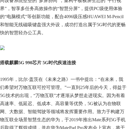
同设备系统壁垒的“多屏协同”，重构平板横屏生态的“平行视
界”，智享多任务高效操作的“智慧分屏”，提供PC级使用体验
的“电脑模式”等创新功能，配合4096级压感HUAWEI M-Pencil
和智能无线磁吸键盘强大外设，成功打造出属于5G时代的更畅
快的智慧轻办公工具。
搭载麒麟5G 990芯片 5G时代疾速连接
1995年，比尔·盖茨在《未来之路》一书中提出：“在未来，我
们希望对万物互联可控可管理。”一直到25年后的今天，得益于
5G技术的出现，“万物互联”才逐渐从梦想走进现实。因为有着
高速率、低延迟、低成本、高容量等优势，5G被认为在物联
网、大数据、智能驾驶等领域将发挥重要作用。致力于构建万
物互联全场景智慧生态的华为，于2019年推出Mate系列5G手机
后取得了辉煌成绩，并在华为MatePad Pro发布会上宣布，将于