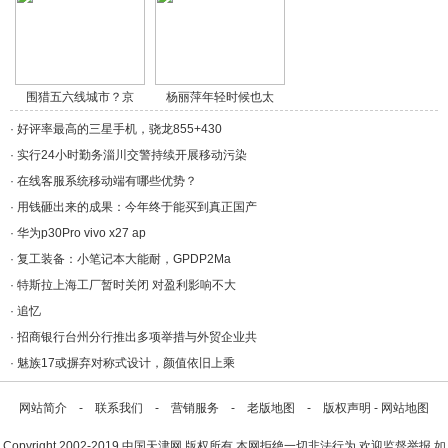
围猎五六线城市？京
杨丽萍年轻时候也太
东/a>
美/a>
·
好评率最高的三星手机，骁龙855+430
·
实行24小时勤务淄川交警持续开展移动污染
·
在线客服系统移动端有哪些优势？
·
用钱砸出来的成果：今年终于能买到真正国产
·
华为p30Pro vivo x27 ap
·
复工装备：小笔记本大能耐，GPDP2Ma
·
特斯拉上海工厂暂时关闭 对盈利影响不大
·
追忆
·
招商银行台州分行推出多项举措与外贸企业共
·
魅族17或摒弃对称式设计，颜值依旧上乘
网站简介
-
联系我们
-
营销服务
-
老版地图
-
版权声明
-
网站地图
Copyright.2002-2019
中国天津网
版权所有 本网拒绝一切非法行为 欢迎监督举报 如