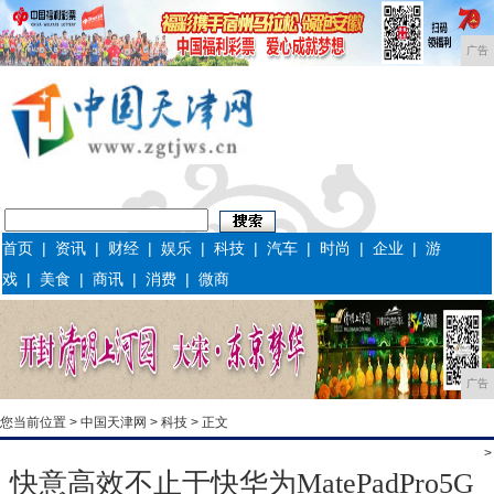
广告
首页
|
资讯
|
财经
|
娱乐
|
科技
|
汽车
|
时尚
|
企业
|
游
戏
|
美食
|
商讯
|
消费
|
微商
广告
您当前位置 >
中国天津网
>
科技
> 正文
>
快意高效不止于快华为MatePadPro5G