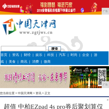
广告
首页
|
资讯
|
财经
|
娱乐
|
科技
|
汽车
|
时尚
|
企业
|
游
戏
|
美食
|
商讯
|
消费
|
微商
广告
您当前位置 >
中国天津网
>
资讯
> 正文
>
超值 中柏EZpad 4s pro券后聚划算仅