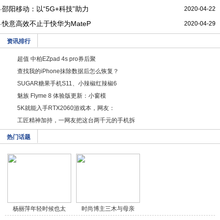
邵阳移动：以“5G+科技”助力
2020-04-22
·
快意高效不止于快华为MateP
2020-04-29
·
资讯排行
超值 中柏EZpad 4s pro券后聚
查找我的iPhone抹除数据后怎么恢复？
SUGAR糖果手机S11、小辣椒红辣椒6
魅族 Flyme 8 体验版更新：小窗模
5K就能入手RTX2060游戏本，网友：
工匠精神加持，一网友把这台两千元的手机拆
热门话题
杨丽萍年轻时候也太
时尚博主三木与母亲