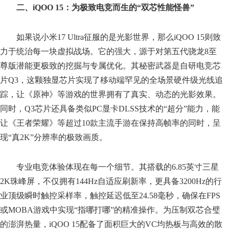
二、iQOO 15：为极致电竞而生的“双芯性能怪兽”
如果说小米17 Ultra征服的是光影世界，那么iQOO 15则致
力于统治每一块虚拟战场。它的强大，源于对第五代骁龙8至
尊版潜能更极致的挖掘与专属优化。其秘密武器是自研电竞芯
片Q3，这颗独显芯片实现了移动端罕见的全场景硬件级光线追
踪，让《原神》等游戏的世界拥有了真实、动态的光影效果。
同时，Q3芯片还具备类似PC显卡DLSS技术的“超分”能力，能
让《王者荣耀》等超过10款主流手游在保持高帧率的同时，呈
现“真2K”分辨率的极致画质。
专业电竞体验体现在每一个细节。其搭载的6.85英寸三星
2K珠峰屏，不仅拥有144Hz自适应刷新率，更具备3200Hz的行
业顶级瞬时触控采样率，触控延迟低至24.58毫秒，确保在FPS
或MOBA游戏中实现“指哪打哪”的精准操作。为压制双芯合璧
的澎湃热量，iQOO 15配备了面积巨大的VC均热板与高效的散