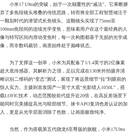
小米17 Ultra的突破，始于一次颠覆性的“减法”。它果断摒
弃了多焦段镜头堆叠的传统思路，转而将全部工程智慧倾注于
一颗划时代的潜望式长焦镜头。这颗镜头实现了75mm至
100mm焦段间的连续光学变焦，意味着用户在这个最经典的人
像与特写区间内滑动变焦时，每一次构图都基于无损的光学成
像，而非数码裁切，画质始终处于巅峰状态。
为了支撑这一创举，小米为其配备了1/1.4英寸的2亿像素
超大底传感器。其解析力之强，足以完成在130米外拍摄并清
晰识别二维码的“变态”测试，展现了将远景细节“拉”到眼前的
惊人实力。主摄则首发国产一英寸大底“光影猎人1050L”，搭
载LOFIC技术，动态范围较前代提升近20倍，在高反差场景下
能同时完美捕捉高光与暗部细节。徕卡APO复消色差认证的加
入，更是从光学层面消除了色散，让画面极致纯净。
当然，作为搭载第五代骁龙8至尊版的旗舰，小米17Ultra