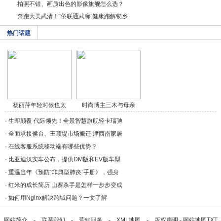
拍照不错、画质出色的影像旗舰怎么选？
奔跑大美武清！“侨联通武廊”健康跑解锁乡
热门话题
杨丽萍年轻时候也太
时尚博主三木与母亲
美/a>
穿/a>
·
生即颠覆 代际领先！全景智慧旗舰轻卡瑞驰
·
全面承接侯台、王顶堤市场搬迁 津西南家居
·
在线客服系统移动端有哪些优势？
·
比亚迪汉实车公布，提供DM版和EV版车型
·
重温当年《预防“非典型肺炎”手册》，强身
·
红米的成长简历 山寨杀手是怎样一步步变成
·
如何用Nginx解决跨域问题？一文了解
网站简介
-
联系我们
-
营销服务
-
XML地图
-
版权声明
-
网站地图
TXT