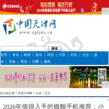
广告
首页
|
资讯
|
财经
|
娱乐
|
科技
|
汽车
|
时尚
|
企业
|
游
戏
|
美食
|
商讯
|
消费
|
微商
广告
您当前位置 >
中国天津网
>
企业
> 正文
>
2026年值得入手的旗舰手机推荐：小