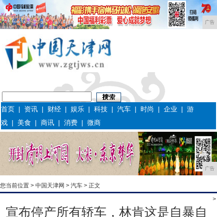
广告
首页
|
资讯
|
财经
|
娱乐
|
科技
|
汽车
|
时尚
|
企业
|
游
戏
|
美食
|
商讯
|
消费
|
微商
广告
您当前位置 >
中国天津网
>
汽车
> 正文
>
宣布停产所有轿车，林肯这是自暴自