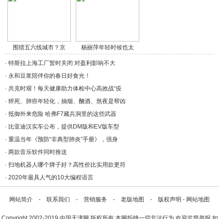
围猎五六线城市？京
杨丽萍年轻时候也太
东/a>
美/a>
·
特斯拉上海工厂暂时关闭 对盈利影响不大
·
永和豆浆陪伴你的春日好食光！
·
共克时艰！每天健康助力体检中心高效战“疫
·
猝死、肺癌年轻化，抽烟、酗酒、熬夜是帮凶
·
抵御外来危险 哈弗F7藏兵洞里的这些武器
·
比亚迪汉实车公布，提供DM版和EV版车型
·
重温当年《预防“非典型肺炎”手册》，强身
·
两款音乐软件同时推送
·
扫地机器人哪个牌子好？高性价比实用款更符
·
2020年最具人气的10大编程语言
网站简介
-
联系我们
-
营销服务
-
老版地图
-
版权声明
-
网站地图
Copyright.2002-2019
中国天津网
版权所有 本网拒绝一切非法行为 欢迎监督举报 如