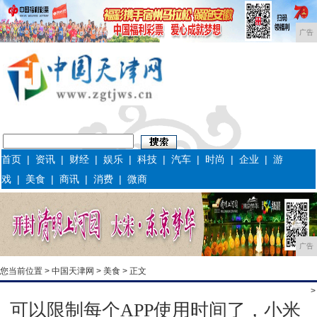
广告
首页
|
资讯
|
财经
|
娱乐
|
科技
|
汽车
|
时尚
|
企业
|
游
戏
|
美食
|
商讯
|
消费
|
微商
广告
您当前位置 >
中国天津网
>
美食
> 正文
>
可以限制每个APP使用时间了，小米