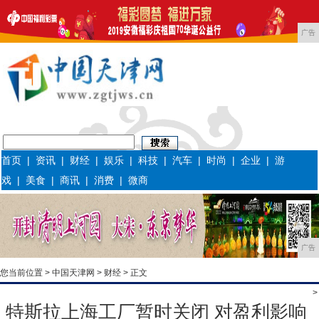
广告
首页
|
资讯
|
财经
|
娱乐
|
科技
|
汽车
|
时尚
|
企业
|
游
戏
|
美食
|
商讯
|
消费
|
微商
广告
您当前位置 >
中国天津网
>
财经
> 正文
>
特斯拉上海工厂暂时关闭 对盈利影响