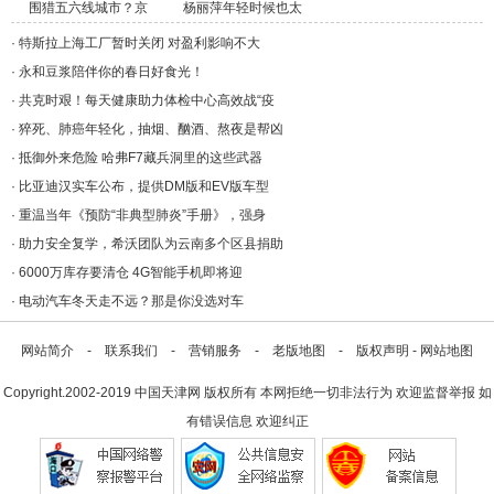
围猎五六线城市？京
杨丽萍年轻时候也太
东/a>
美/a>
·
特斯拉上海工厂暂时关闭 对盈利影响不大
·
永和豆浆陪伴你的春日好食光！
·
共克时艰！每天健康助力体检中心高效战“疫
·
猝死、肺癌年轻化，抽烟、酗酒、熬夜是帮凶
·
抵御外来危险 哈弗F7藏兵洞里的这些武器
·
比亚迪汉实车公布，提供DM版和EV版车型
·
重温当年《预防“非典型肺炎”手册》，强身
·
助力安全复学，希沃团队为云南多个区县捐助
·
6000万库存要清仓 4G智能手机即将迎
·
电动汽车冬天走不远？那是你没选对车
网站简介
-
联系我们
-
营销服务
-
老版地图
-
版权声明
-
网站地图
Copyright.2002-2019
中国天津网
版权所有 本网拒绝一切非法行为 欢迎监督举报 如
有错误信息 欢迎纠正