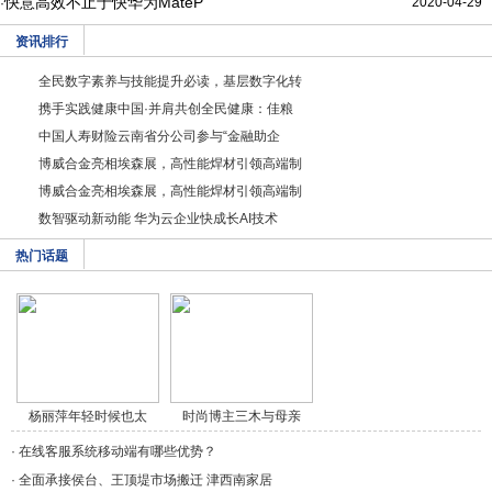
快意高效不止于快华为MateP
2020-04-29
·
资讯排行
全民数字素养与技能提升必读，基层数字化转
携手实践健康中国·并肩共创全民健康：佳粮
中国人寿财险云南省分公司参与“金融助企
博威合金亮相埃森展，高性能焊材引领高端制
博威合金亮相埃森展，高性能焊材引领高端制
数智驱动新动能 华为云企业快成长AI技术
热门话题
杨丽萍年轻时候也太
时尚博主三木与母亲
美/a>
穿/a>
·
在线客服系统移动端有哪些优势？
·
全面承接侯台、王顶堤市场搬迁 津西南家居