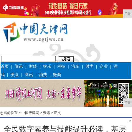
广告
首页
|
资讯
|
财经
|
娱乐
|
科技
|
汽车
|
时尚
|
企业
|
游
戏
|
美食
|
商讯
|
消费
|
微商
广告
您当前位置 >
中国天津网
>
资讯
> 正文
>
全民数字素养与技能提升必读，基层