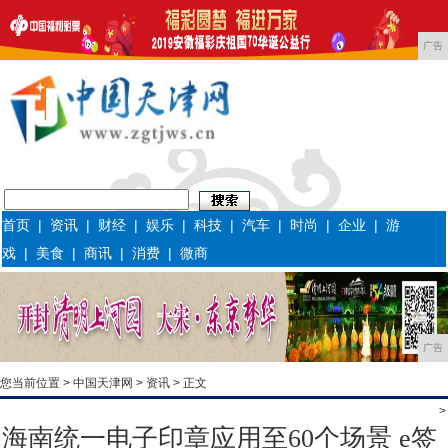
广告
首页
|
资讯
|
财经
|
娱乐
|
科技
|
汽车
|
时尚
|
企业
|
游
戏
|
美食
|
商讯
|
消费
|
微商
广告
您当前位置 >
中国天津网
>
资讯
> 正文
>
海南统一电子印章应用至60个场景 e签