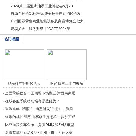
2024第二届亚洲油墨工业博览会5月20
自动挡轻卡新标杆!蓝擎全场景自动挡轻卡发
广州国际零售商业智能设备及商品博览会七大
规模扩大，服务升级丨“CAEE2024第
热门话题
杨丽萍年轻时候也太
时尚博主三木与母亲
美/a>
穿/a>
·
全面承接侯台、王顶堤市场搬迁 津西南家居
·
在线客服系统移动端有哪些优势？
·
重温当年《预防“非典型肺炎”手册》，强身
·
红米的成长简历 山寨杀手是怎样一步步变成
·
比亚迪汉实车公布，提供DM版和EV版车型
·
厨壹堂旗舰新品B7ZK刚刚上市，为什么这