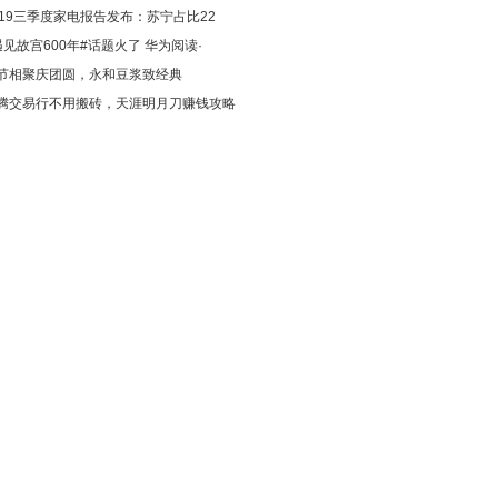
019三季度家电报告发布：苏宁占比22
遇见故宫600年#话题火了 华为阅读·
节相聚庆团圆，永和豆浆致经典
腾交易行不用搬砖，天涯明月刀赚钱攻略