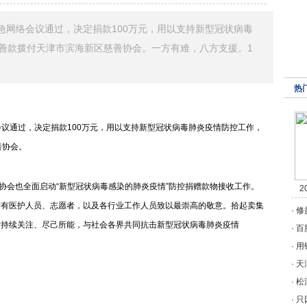
紧急网络会议通过，决定捐款100万元，用以支持新型冠状病毒
将善款拨付天津市滨海新区慈善协会。一方有难，八方支援。1
热
络会议通过，决定捐款100万元，用以支持新型冠状病毒肺炎疫情防控工作，
善协会。
善协会也全面启动“新型冠状病毒感染的肺炎疫情”防控捐赠款物接收工作。
2
所有医护人员、志愿者，以及各行业工作人员致以最崇高的敬意。拾起卖集
·
修
时持续关注、尽己所能，与社会各界共同抗击新型冠状病毒肺炎疫情
·
百
·
用
·
天
·
松
·
只