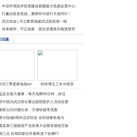
中信环境技术投资建设新疆最大危废处置中心
打赢抗疫攻坚战，雅斯特与逆行天使同行！
武汉加油 | 天立教育驰援武汉防疫第一线
传承精华，守正创新，固生堂褒奖许能贵研究
门话题
019三季度家电报/a>
时尚博主三木与母亲
穿/a>
益足全面大健康：每天泡脚30分钟，好过
胜中国为武汉部分重点医院医护人员供应爱
银联云闪付缴社保，方便快捷享优惠
津大悦城8周年店庆狂欢 全民猜拳胜者为
溪县第三届旅游产业发展大会暨首届低空旅
因三点 自驾回家过年最终选了哈弗F7