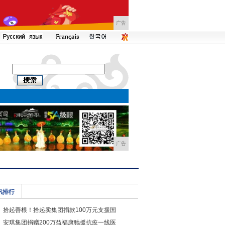
广告
广告
讯排行
拾起善根！拾起卖集团捐款100万元支援国
安琪集团捐赠200万益福康驰援抗疫一线医