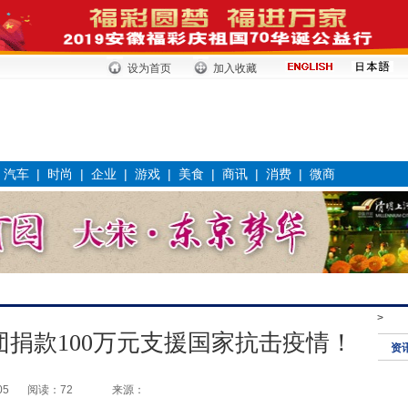
设为首页
加入收藏
|
汽车
|
时尚
|
企业
|
游戏
|
美食
|
商讯
|
消费
|
微商
>
捐款100万元支援国家抗击疫情！
资
05
阅读：72
来源：