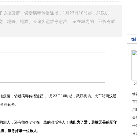
防控疫情，切断病毒传播途径，1月23日10时起，武汉机
交、地铁、轮渡、长途客运暂停运营。 留在城内的，不仅有武
热
2
·
修
控疫情，切断病毒传播途径，1月23日10时起，武汉机场、火车站离汉通
·
百
运暂停运营。
·
用
·
天
的旅人，还有很多坚守在一线的雅斯特人！
他们为了爱，勇敢无畏的坚守
·
松
重担，服务好每一位旅人。
·
只