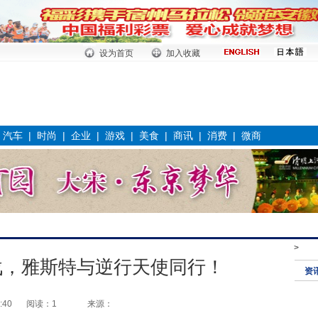
设为首页
加入收藏
|
汽车
|
时尚
|
企业
|
游戏
|
美食
|
商讯
|
消费
|
微商
>
战，雅斯特与逆行天使同行！
资
:40
阅读：1
来源：