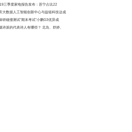
019三季度家电报告发布：苏宁占比22
庆大数据人工智能创新中心与益链科技达成
保研碰撞测试“期末考试”小鹏G3优异成
胧诗派的代表诗人有哪些？ 北岛、舒婷、