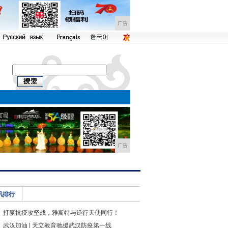
广告
广告
讯排行
打赢抗疫攻坚战，雅斯特与逆行天使同行！
武汉加油 | 天立教育驰援武汉防疫第一线