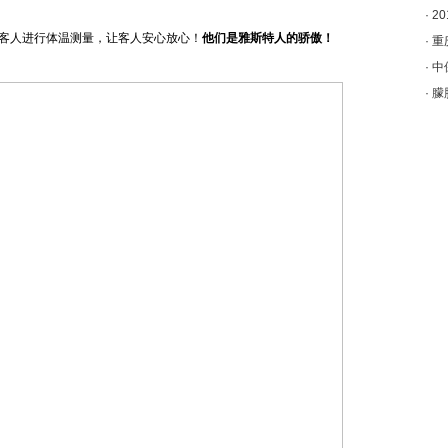
·
2
客人进行体温测量，让客人安心放心！
他们是雅斯特人的骄傲！
·
重
·
中
·
朦