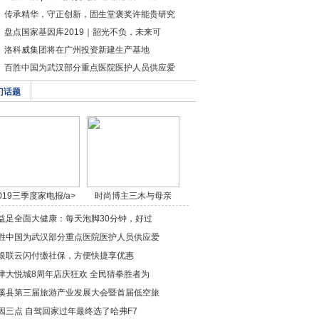
传承精华，守正创新，固生堂褒奖许能贵研究
盘点国家基因库2019｜韶光不负，未来可
洛科威集团将在广州投资新建生产基地
百胜中国为武汉部分重点医院医护人员供应爱
门话题
019三季度家电报/a>
时尚博主三木与母亲
穿/a>
益足全面大健康：每天泡脚30分钟，好过
胜中国为武汉部分重点医院医护人员供应爱
银联云闪付缴社保，方便快捷享优惠
津大悦城8周年店庆狂欢 全民猜拳胜者为
溪县第三届旅游产业发展大会暨首届低空旅
因三点 自驾回家过年最终选了哈弗F7