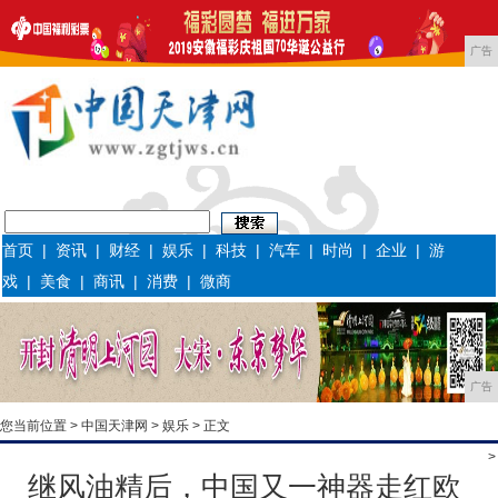
广告
首页
|
资讯
|
财经
|
娱乐
|
科技
|
汽车
|
时尚
|
企业
|
游
戏
|
美食
|
商讯
|
消费
|
微商
广告
您当前位置 >
中国天津网
>
娱乐
> 正文
>
继风油精后，中国又一神器走红欧