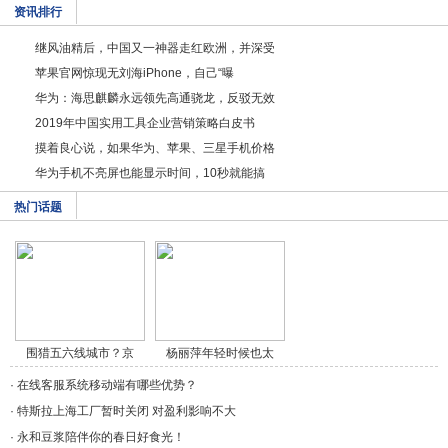
资讯排行
继风油精后，中国又一神器走红欧洲，并深受
苹果官网惊现无刘海iPhone，自己“曝
华为：海思麒麟永远领先高通骁龙，反驳无效
2019年中国实用工具企业营销策略白皮书
摸着良心说，如果华为、苹果、三星手机价格
华为手机不亮屏也能显示时间，10秒就能搞
热门话题
围猎五六线城市？京
杨丽萍年轻时候也太
东/a>
美/a>
·
在线客服系统移动端有哪些优势？
·
特斯拉上海工厂暂时关闭 对盈利影响不大
·
永和豆浆陪伴你的春日好食光！