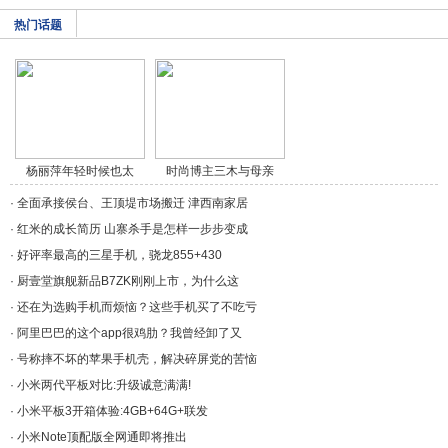
热门话题
杨丽萍年轻时候也太
时尚博主三木与母亲
美/a>
穿/a>
·
全面承接侯台、王顶堤市场搬迁 津西南家居
·
红米的成长简历 山寨杀手是怎样一步步变成
·
好评率最高的三星手机，骁龙855+430
·
厨壹堂旗舰新品B7ZK刚刚上市，为什么这
·
还在为选购手机而烦恼？这些手机买了不吃亏
·
阿里巴巴的这个app很鸡肋？我曾经卸了又
·
号称摔不坏的苹果手机壳，解决碎屏党的苦恼
·
小米两代平板对比:升级诚意满满!
·
小米平板3开箱体验:4GB+64G+联发
·
小米Note顶配版全网通即将推出