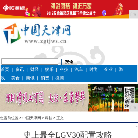
广告
首页
|
资讯
|
财经
|
娱乐
|
科技
|
汽车
|
时尚
|
企业
|
游
戏
|
美食
|
商讯
|
消费
|
微商
广告
您当前位置 >
中国天津网
>
科技
> 正文
>
史上最全LGV30配置攻略