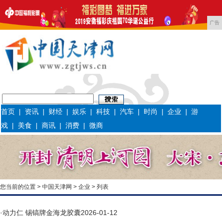
广告
首页
|
资讯
|
财经
|
娱乐
|
科技
|
汽车
|
时尚
|
企业
|
游
戏
|
美食
|
商讯
|
消费
|
微商
您当前的位置 >
中国天津网
>
企业
> 列表
·
动力仁 锡镐牌金海龙胶囊
2026-01-12