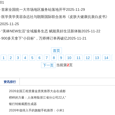
01
·
首家全国统一大市场地区服务站落地开平
2025-11-29
·
医学美学美容杂志社与朗斯国际联合发布《皮肤大健康抗衰白皮书》
2025-11-25
·
“美林NEW生活”全域服务生态 赋能美好生活新体验
2025-11-22
·
900多天拿下“小目标”，万师傅订单再破亿
2025-11-21
首页
1
2
3
4
5
6
7
8
9
10
11
12
13
14
当前第
2
页
下一页
资讯排行
2026全国工程质量金质奖推荐大会在成都
榜样的力量：人保寿险浙江省分公司22人“
银行转账截图生成器
2026年值得入手的旗舰手机推荐：小米1