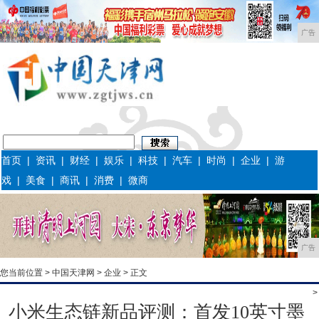
广告
首页
|
资讯
|
财经
|
娱乐
|
科技
|
汽车
|
时尚
|
企业
|
游
戏
|
美食
|
商讯
|
消费
|
微商
广告
您当前位置 >
中国天津网
>
企业
> 正文
>
小米生态链新品评测：首发10英寸墨