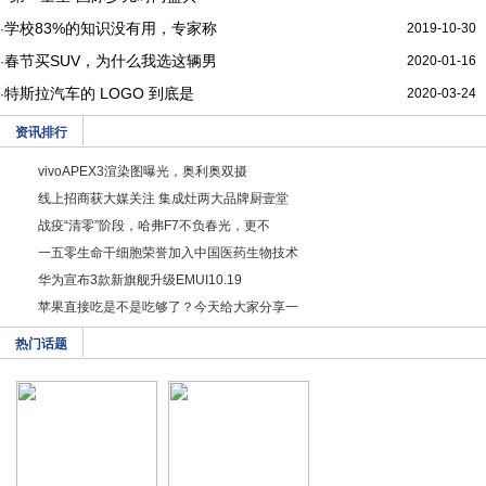
学校83%的知识没有用，专家称
2019-10-30
·
春节买SUV，为什么我选这辆男
2020-01-16
·
特斯拉汽车的 LOGO 到底是
2020-03-24
·
资讯排行
vivoAPEX3渲染图曝光，奥利奥双摄
线上招商获大媒关注 集成灶两大品牌厨壹堂
战疫“清零”阶段，哈弗F7不负春光，更不
一五零生命干细胞荣誉加入中国医药生物技术
华为宣布3款新旗舰升级EMUI10.19
苹果直接吃是不是吃够了？今天给大家分享一
热门话题