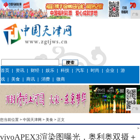
广告
首页
|
资讯
|
财经
|
娱乐
|
科技
|
汽车
|
时尚
|
企业
|
游
戏
|
美食
|
商讯
|
消费
|
微商
广告
您当前位置 >
中国天津网
>
美食
> 正文
>
vivoAPEX3渲染图曝光，奥利奥双摄＋