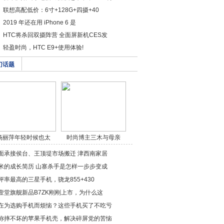
联想高配低价：6寸+128G+四摄+40
2019 年还在用 iPhone 6 是
HTC将杀回双摄阵营 全面屏新机CES发
轻盈时尚，HTC E9+使用体验!
门话题
杨丽萍年轻时候也太
时尚博主三木与母亲
美/a>
穿/a>
面承接侯台、王顶堤市场搬迁 津西南家居
米的成长简历 山寨杀手是怎样一步步变成
评率最高的三星手机，骁龙855+430
壹堂旗舰新品B7ZK刚刚上市，为什么这
在为选购手机而烦恼？这些手机买了不吃亏
称摔不坏的苹果手机壳，解决碎屏党的苦恼