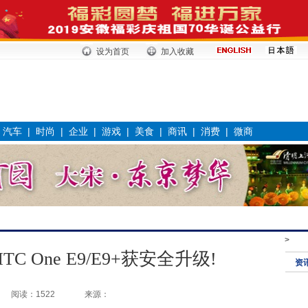
设为首页
加入收藏
|
汽车
|
时尚
|
企业
|
游戏
|
美食
|
商讯
|
消费
|
微商
>
C One E9/E9+获安全升级!
资
阅读：1522
来源：