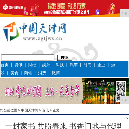
广告
首页
|
资讯
|
财经
|
娱乐
|
科技
|
汽车
|
时尚
|
企业
|
游
戏
|
美食
|
商讯
|
消费
|
微商
广告
您当前位置 >
中国天津网
>
资讯
> 正文
>
一封家书 共盼春来 书香门地与代理