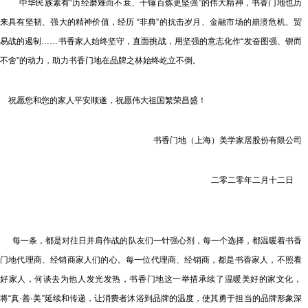
中华民族素有“历经磨难而不衰、千锤百炼更坚强”的伟大精神，书香门地也历
来具有坚韧、强大的精神价值，经历 “非典”的抗击岁月、金融市场的崩溃危机、贸
易战的遏制……书香家人始终坚守，直面挑战，用坚强的意志化作“发奋图强、锲而
不舍”的动力，助力书香门地在品牌之林始终屹立不倒。
祝愿您和您的家人平安顺遂，祝愿伟大祖国繁荣昌盛！
书香门地（上海）美学家居股份有限公司
二零二零年二月十二日
每一条，都是对往日并肩作战的队友们一针强心剂，每一个选择，都温暖着书香
门地代理商、经销商家人们的心。每一位代理商、经销商，都是书香家人，不照看
好家人，何谈去为他人发光发热，书香门地这一举措承续了温暖美好的家文化，
将“真·善·美”延续和传递，让消费者沐浴到品牌的温度，使其勇于担当的品牌形象深