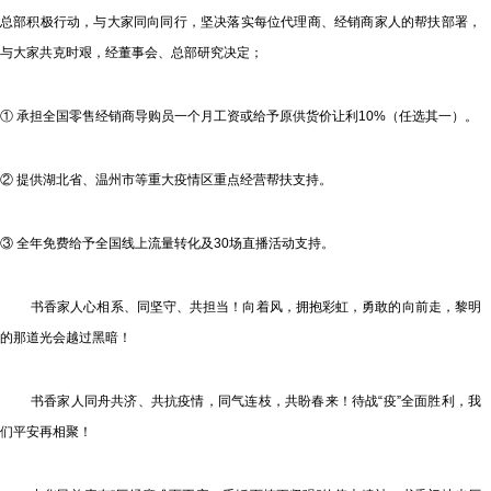
总部积极行动，与大家同向同行，坚决落实每位代理商、经销商家人的帮扶部署，
与大家共克时艰，经董事会、总部研究决定；
① 承担全国零售经销商导购员一个月工资或给予原供货价让利10%（任选其一）。
② 提供湖北省、温州市等重大疫情区重点经营帮扶支持。
③ 全年免费给予全国线上流量转化及30场直播活动支持。
书香家人心相系、同坚守、共担当！向着风，拥抱彩虹，勇敢的向前走，黎明
的那道光会越过黑暗！
书香家人同舟共济、共抗疫情，同气连枝，共盼春来！待战“疫”全⾯胜利，我
们平安再相聚！