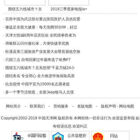
围猎五六线城市？京
2019三季度家电报/a>
东/a>
·
百胜中国为武汉部分重点医院医护人员供应爱
·
修益足全面大健康：每天泡脚30分钟，好过
·
天津大悦城8周年店庆狂欢 全民猜拳胜者为
·
用银联云闪付缴社保，方便快捷享优惠
·
松溪县第三届旅游产业发展大会暨首届低空旅
·
只因三点 自驾回家过年最终选了哈弗F7
·
围猎五六线城市？京东想用“千县万镇24小
·
团结务实 专业用心 全力推进华海保险高质
·
抗击疫情 中国平安为15000名志愿者提
·
多一个季节活彻底，全新Jeep牧马人北境
网站简介
-
联系我们
-
营销服务
-
老版地图
-
版权声明
-
网站地图
Copyright.2002-2019
中国天津网
版权所有 本网拒绝一切非法行为 欢迎监督举报 如
有错误信息 欢迎纠正