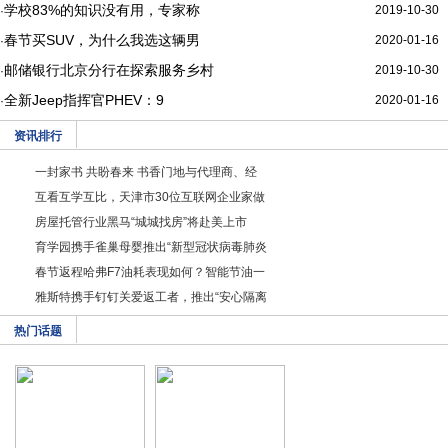
学校83%的知识没有用，专家称
2019-10-30
·
春节买SUV，为什么我选这辆男
2020-01-16
·
邮储银行北京分行在探索服务乡村
2019-10-30
·
全新Jeep指挥官PHEV：9
2020-01-16
·
资讯排行
一封家书 共盼春来 书香门地与代理商、经
互看互学互比，天津市30位互联网企业家做
房屋托管行业黑马“城城找房”将赴美上市
育学园携手雀巢母婴推出“新型冠状病毒肺炎
春节返程哈弗F7油耗表现如何？智能节油一
雅斯特携手钉钉关爱返工者，推出“安心隔离
热门话题