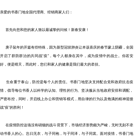
亲爱的书香门地全国代理商、经销商家人们：
首先向您和您的家人致以最诚挚的问候！新春安康！
庚子鼠年的开篇有些特殊，因为新型冠状肺炎让本该喜庆的春节蒙上阴霾，全国
开启了群防群治的共同战“疫”，每个人都身在其中，成为疫情中的战士。你若安
好，便是晴天，而此时，您们和家人的健康是我们最大的牵挂。
生命重于泰山，防控是每个人的责任。书香门地坚决支持配合党和政府抗击疫
情，倡导每位书香人以科学的认知、理性的行为、坚决服从当地政府安排和调配，
严密布控，同时，开启线上办公和营销等模式，用自律的行为以及饱满的精神迎接
战“疫”的胜利！
在疫情防控这场没有硝烟的战斗背景下，市场经济形势颇为严峻，无时无刻不牵
动书香人的心。岂曰无衣，与子同袍，与子同泽，与子同裳。面对疫情，书香门地