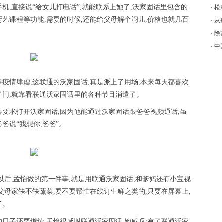
机,直接说“给女儿打电话”,就能联系上她了,沃家固话里包含的
·
松
艺课程等功能,需要的时候,还能给父母解个闷儿,价格也就几百
·
从
·
除
·
中
毒疫情肆虐,这联通的沃家固话,真是派上了用场,本来每天都喜欢
了门,就靠看联通沃家固话里的各种节目消遣了。
会要求打开沃家固话,因为他能通过沃家固话跟爸爸视频通话,虽
爸说“我想你,爸爸”。
以后,孟怡做的第一件事,就是用联通沃家固话,和爹妈还有小宝视
父母家缺不缺蔬菜,要不要帮忙在线订生鲜之类的,只要在屏幕上,
了。
的日子还要继续,孟怡很感谢联通沃家固话,她感叹:有了联通沃家