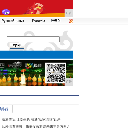
广告
广告
讯排行
联通你我 让爱生长 联通“沃家固话”让亲
从疫情看旅游：康养度假将是未来主导方向之