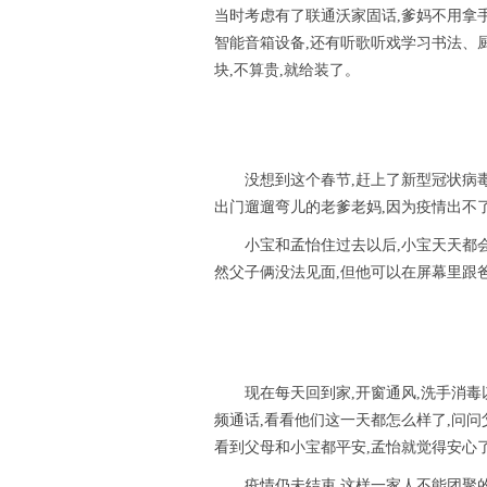
当时考虑有了联通沃家固话,爹妈不用拿手
智能音箱设备,还有听歌听戏学习书法、厨
块,不算贵,就给装了。
没想到这个春节,赶上了新型冠状病
出门遛遛弯儿的老爹老妈,因为疫情出不
小宝和孟怡住过去以后,小宝天天都
然父子俩没法见面,但他可以在屏幕里跟爸
现在每天回到家,开窗通风,洗手消毒
频通话,看看他们这一天都怎么样了,问问
看到父母和小宝都平安,孟怡就觉得安心
疫情仍未结束,这样一家人不能团聚