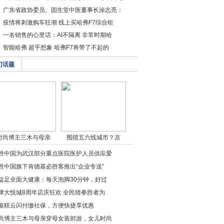
广东省政协委员、固生堂中医董事长涂志亮：
疫情将刺激购车狂潮 线上买哈弗F7综合钜
一名销售的心里话：AI不隔离 非常时期哈
智能哈弗 超乎想象 哈弗F7将带了不起的
门话题
时尚博主三木与母亲
围猎五六线城市？京
穿/a>
东/a>
胜中国为武汉部分重点医院医护人员供应爱
胜中国旗下肯德基必胜客推出“企业专送”
益足全面大健康：每天泡脚30分钟，好过
津大悦城8周年店庆狂欢 全民猜拳胜者为
银联云闪付缴社保，方便快捷享优惠
尚博主三木与母亲穿母女装郊游，女儿时尚