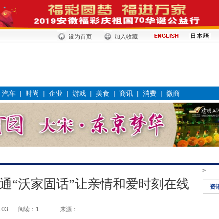
设为首页
加入收藏
|
汽车
|
时尚
|
企业
|
游戏
|
美食
|
商讯
|
消费
|
微商
>
联通“沃家固话”让亲情和爱时刻在线
资
:03
阅读：1
来源：