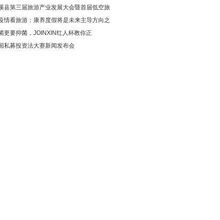
溪县第三届旅游产业发展大会暨首届低空旅
疫情看旅游：康养度假将是未来主导方向之
菌更要抑菌，JOINXIN红人杯教你正
国私募投资法大赛新闻发布会