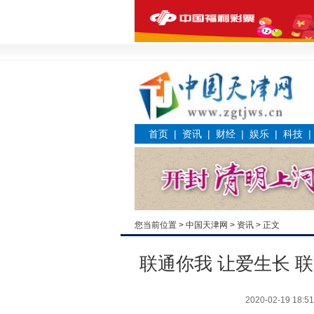
首页
|
资讯
|
财经
|
娱乐
|
科技
您当前位置 >
中国天津网
>
资讯
> 正文
联通你我 让爱生长 
2020-02-19 18:51