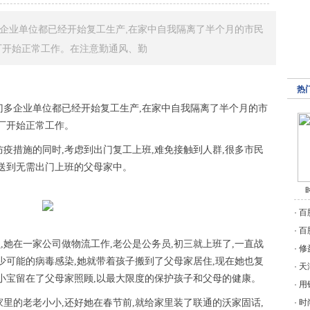
多企业单位都已经开始复工生产,在家中自我隔离了半个月的市民
厂开始正常工作。在注意勤通风、勤
热
门多企业单位都已经开始复工生产,在家中自我隔离了半个月的市
工厂开始正常工作。
防疫措施的同时,考虑到出门复工上班,难免接触到人群,很多市民
,送到无需出门上班的父母家中。
·
百
·
百
,她在一家公司做物流工作,老公是公务员,初三就上班了,一直战
·
修
少可能的病毒感染,她就带着孩子搬到了父母家居住,现在她也复
·
天
子小宝留在了父母家照顾,以最大限度的保护孩子和父母的健康。
·
用
家里的老老小小,还好她在春节前,就给家里装了联通的沃家固话,
·
时