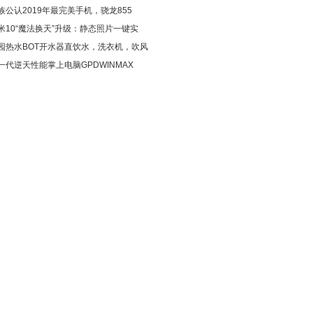
族公认2019年最完美手机，骁龙855
米10“魔法换天”升级：静态照片一键实
园热水BOT开水器直饮水，洗衣机，吹风
一代逆天性能掌上电脑GPDWINMAX