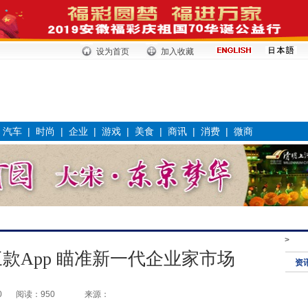
设为首页
加入收藏
|
汽车
|
时尚
|
企业
|
游戏
|
美食
|
商讯
|
消费
|
微商
>
款App 瞄准新一代企业家市场
资
0
阅读：950
来源：