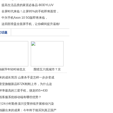
提高生活品质的家居必备品-BODYLUV
全屏时代来临！占屏95%的手机即将面世，
中兴手机Axon 10 5G版即将来临，
这四部滑盖全面屏手机，让你瞬间提升逼格!
门话题
杨丽萍年轻时候也太
围猎五六线城市？京
美/a>
东/a>
米的成长简历 山寨杀手是怎样一步步变成
壹堂旗舰新品B7ZK刚刚上市，为什么这
评率最高的三星手机，骁龙855+430
线客服系统移动端有哪些优势？
行24小时勤务淄川交警持续开展移动污染
钱砸出来的成果：今年终于能买到真正国产