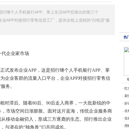
招行继个人手机银行APP、掌上生活APP后推出的第三个
企业APP对接招行零售信贷工厂，提供全线上流程的“闪电贷”服
热
日正式发布企业APP，这是招行继个人手机银行APP、掌
作为企业客群的流量入口平台，企业APP对接招行零售信
”服务。
·
红
·
厨
相对滞后。随着80后、90后走入商界，一大批新锐的中
·
好
务，市场空间日渐膨胀。面对这片蓝海，传统企业服务商
·
在
·
实
则从移动金融切入，形成三方逐鹿的生态。招行推出企业
·
用
家，与潜在的“独角兽”们共同成长。