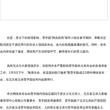
但是，受当下的疫情影响，育学园“肺炎疫情”领导小组在春节期间，果断决定
取消原定于酒店举行的百余人现场发布会，改为在线视频直播的形式。同时，发布
会内容也做了修改，增加用户互动答疑环节，解答家长们的育儿疑问。
虽然无法与大家现场庆生，但疫情并未严重影响育学园本次发布会的各项准备
工作。2月5日下午，“敬畏生命，有温度的医疗服务”暨育学园成立5周年网络发布
会，在北京崔玉涛育学园诊所内如期举行。
本次网络发布会由育学园内容副总裁刘子君女士任主持人，北京崔玉涛儿童健
康管理中心有限公司董事长、育学园首席健康官、育学园旗下北京弘和妇产医院院
长、北京崔玉涛育学园诊所院长、儿科医生崔玉涛与育学园首席运营官姜巍女士、