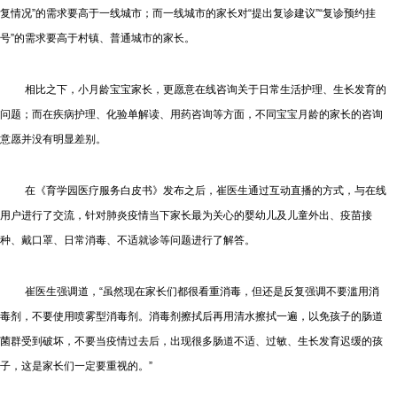
复情况”的需求要高于一线城市；而一线城市的家长对“提出复诊建议”“复诊预约挂
号”的需求要高于村镇、普通城市的家长。
相比之下，小月龄宝宝家长，更愿意在线咨询关于日常生活护理、生长发育的
问题；而在疾病护理、化验单解读、用药咨询等方面，不同宝宝月龄的家长的咨询
意愿并没有明显差别。
在《育学园医疗服务白皮书》发布之后，崔医生通过互动直播的方式，与在线
用户进行了交流，针对肺炎疫情当下家长最为关心的婴幼儿及儿童外出、疫苗接
种、戴口罩、日常消毒、不适就诊等问题进行了解答。
崔医生强调道，“虽然现在家长们都很看重消毒，但还是反复强调不要滥用消
毒剂，不要使用喷雾型消毒剂。消毒剂擦拭后再用清水擦拭一遍，以免孩子的肠道
菌群受到破坏，不要当疫情过去后，出现很多肠道不适、过敏、生长发育迟缓的孩
子，这是家长们一定要重视的。”