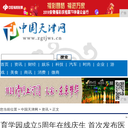
广告
首页
|
资讯
|
财经
|
娱乐
|
科技
|
汽车
|
时尚
|
企业
|
游
戏
|
美食
|
商讯
|
消费
|
微商
广告
您当前位置 >
中国天津网
>
资讯
> 正文
>
育学园成立5周年在线庆生 首次发布医