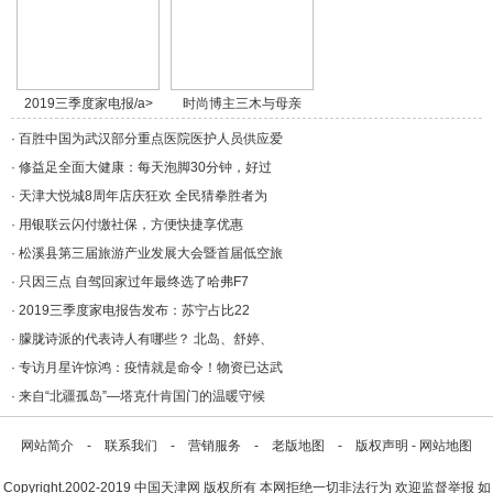
2019三季度家电报/a>
时尚博主三木与母亲
穿/a>
·
百胜中国为武汉部分重点医院医护人员供应爱
·
修益足全面大健康：每天泡脚30分钟，好过
·
天津大悦城8周年店庆狂欢 全民猜拳胜者为
·
用银联云闪付缴社保，方便快捷享优惠
·
松溪县第三届旅游产业发展大会暨首届低空旅
·
只因三点 自驾回家过年最终选了哈弗F7
·
2019三季度家电报告发布：苏宁占比22
·
朦胧诗派的代表诗人有哪些？ 北岛、舒婷、
·
专访月星许惊鸿：疫情就是命令！物资已达武
·
来自“北疆孤岛”—塔克什肯国门的温暖守候
网站简介
-
联系我们
-
营销服务
-
老版地图
-
版权声明
-
网站地图
Copyright.2002-2019
中国天津网
版权所有 本网拒绝一切非法行为 欢迎监督举报 如