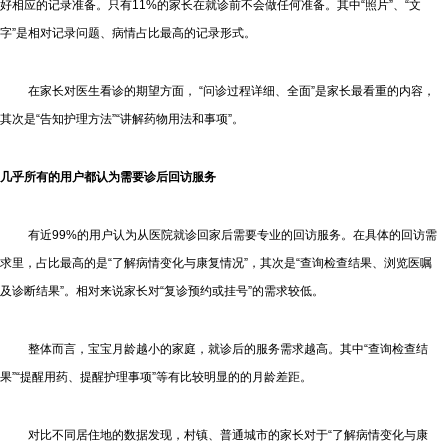
好相应的记录准备。只有11%的家长在就诊前不会做任何准备。其中“照片”、“文
字”是相对记录问题、病情占比最高的记录形式。
在家长对医生看诊的期望方面， “问诊过程详细、全面”是家长最看重的内容，
其次是“告知护理方法”“讲解药物用法和事项”。
几乎所有的用户都认为需要诊后回访服务
有近99%的用户认为从医院就诊回家后需要专业的回访服务。在具体的回访需
求里，占比最高的是“了解病情变化与康复情况”，其次是“查询检查结果、浏览医嘱
及诊断结果”。相对来说家长对“复诊预约或挂号”的需求较低。
整体而言，宝宝月龄越小的家庭，就诊后的服务需求越高。其中“查询检查结
果”“提醒用药、提醒护理事项”等有比较明显的的月龄差距。
对比不同居住地的数据发现，村镇、普通城市的家长对于“了解病情变化与康