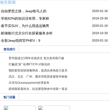
相关新闻
自由梦想之路，Jeep牧马人的
2020-01-16
·
学校83%的知识没有用，专家称
2019-10-30
·
春节买SUV，为什么我选这辆男
2020-01-16
·
邮储银行北京分行在探索服务乡村
2019-10-30
·
全新Jeep指挥官PHEV：9
2020-01-16
·
资讯排行
育学园成立5周年在线庆生 首次发布医疗服
打赢战“疫” 哈弗F7/CR-V/探岳的
预防新型冠状病毒肺炎，提高自身免疫力是关
武汉、北京、广州、重庆等凯普多家医学检验
JCB与Oceanpayment全球发布
疫情面前显担当，抗击新型肺炎中农联一直在
热门话题