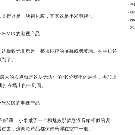
·
告
·
整
人觉得这是一块钢化膜，其实这是小米电视4。
·
k
·
不
到达极致无非都是一整块纯粹的屏幕或者玻璃。在手机还
做到了。
视4，最大的卖点就是这块无边框的4K分辨率的屏幕，再加上
仿佛挂在墙上的一副画。
4的轻薄，小米做了一个和魅族那款悬浮音箱相似的设
看过去，这两款产品都仿佛悬浮在空中一般。