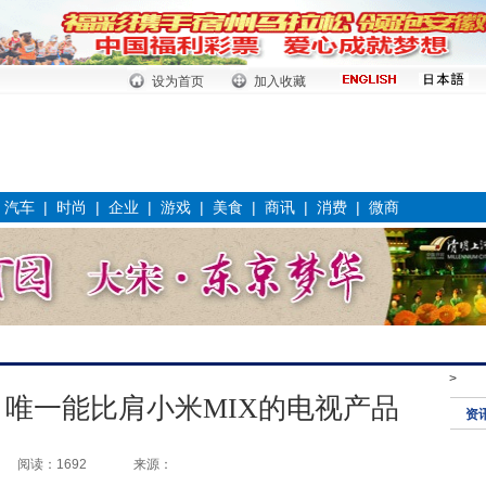
设为首页
加入收藏
|
汽车
|
时尚
|
企业
|
游戏
|
美食
|
商讯
|
消费
|
微商
>
唯一能比肩小米MIX的电视产品
资
阅读：1692
来源：