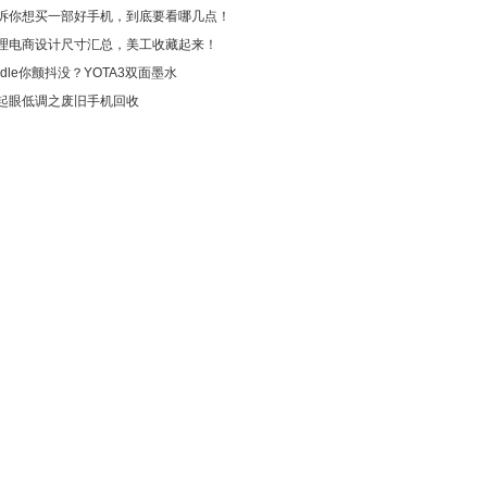
诉你想买一部好手机，到底要看哪几点！
理电商设计尺寸汇总，美工收藏起来！
indle你颤抖没？YOTA3双面墨水
起眼低调之废旧手机回收