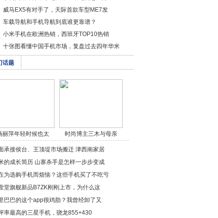
威马EX5有对手了，天际首款车型ME7发
车载导航和手机导航到底谁更靠谱？
小米手机在欧洲热销，西班牙TOP10热销
十张图看懂中国手机市场，复盘过去四年华米
门话题
杨丽萍年轻时候也太
时尚博主三木与母亲
美/a>
穿/a>
面承接侯台、王顶堤市场搬迁 津西南家居
米的成长简历 山寨杀手是怎样一步步变成
在为选购手机而烦恼？这些手机买了不吃亏
壹堂旗舰新品B7ZK刚刚上市，为什么这
里巴巴的这个app很鸡肋？我曾经卸了又
评率最高的三星手机，骁龙855+430