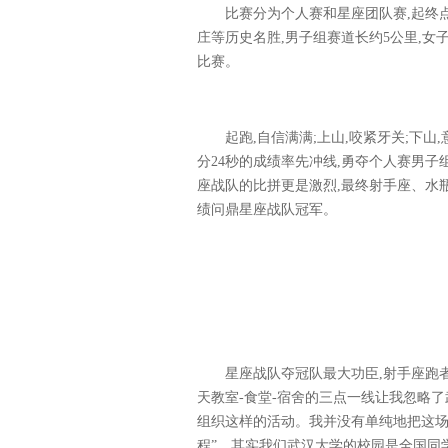
比赛分为个人赛和星座团队赛,起终
庄
等
历史名胜
,
男子组
赛道长约
5
公里,
女
比赛
。
起跑,自信满满;上山,咬紧牙关;下山
分
2
4秒的成
绩率先冲线,勇夺个人赛男子组
座战队
的比拼更是激烈
,最终
射手
座、
水
绩问鼎星座战队冠军。
星座战队夺冠队
最大功臣
,
射手
座跑
天教室-食堂-宿舍的三点一线让我忽略
组织这样的活动。我并没有单纯地把这场
程
”
。其实我们武汉大学的校园是全国同学