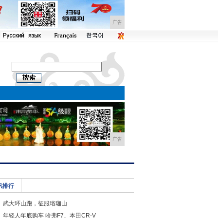
广告
广告
讯排行
武大环山跑，征服珞珈山
年轻人年底购车 哈弗F7、本田CR-V