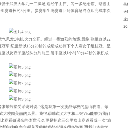
点设于
武汉大学九一二操场
,途经
半山庐
、
闻一多纪念馆
、
珞珈山
·
茶
子组赛道长约3公里。
参赛学生绕赛道回到体育场终点即完成本次
·
送
·
这
·
2
,意气风发;冲刺,火力全开。
经过一番激烈的
角逐
,最终,
张继政
以
2
2
冠军;
纪世新
以
1
5
分
2
0
秒的成绩成功摘下个人赛女子组
桂冠
。星
瓶
座以及
双子
座战队分列前三,
射手
座以
1小时
59
分
4
2
秒
的累积成
者
张耀芳
接受采访时
说
:“
这是我第一次挑战母校的盘山赛道。每
了武大校园美丽的风景。我很感谢
武汉大学和
工银Visa
能够为我们
比赛看做课余的体育活动,更是把这三公里盘山赛道看成一次
“
旅
所向往的,每年樱花季的时候都会迎来很多游客,而我们本校学