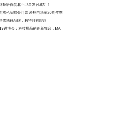
杯茶语祝贺北斗卫星发射成功！
周杰伦演唱会门票 爱玛电动车20周年季
些雪地靴品牌，独特且有腔调
019进博会：科技展品的创新舞台，MA