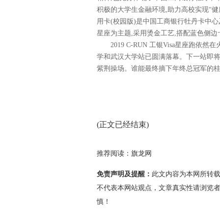
积极的大学生金融环境,助力高校实现“健
用卡(校园版)
是
中国工商银行牡丹卡中心及
星座为主题
,
采用烫金工艺
,
搭配蓝色侧边
2019 C-RUN 工银Visa星座跑
依然在
学
和武汉大学站
已
圆满落幕
。下一站即
紫荆操场。谁能最终摘下年终总冠军的桂
(正文已经结束)
推荐阅读：
旗龙网
免责声明及提醒：
此文内容为本网所转
不代表本网站观点，文章真实性请浏览
慎！