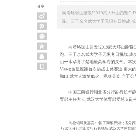
分享
向着珞珈山进发!2019武大环山跑暨C-
跑。三千余名武大学子无惧冬日挑战,
向着珞珈山进发
!
2
019
武大环山跑
暨C
跑。
三千余名武大学子无惧冬日挑战,成
山一水孕育了楚地最高学府的灵气。
本
Visa校园星座跑
首次挑战山路赛道,更大
珈山,
武
大人
激情似火、
飒爽英姿
,
向五公
中国工商银行湖北省分行副行长华
育部主任
方云
,
武汉大学体育部党总支副
鸣枪领导及嘉宾:中国工商银行湖北省分行
行武汉分行洪山支行行长钱新,武汉大学体育部