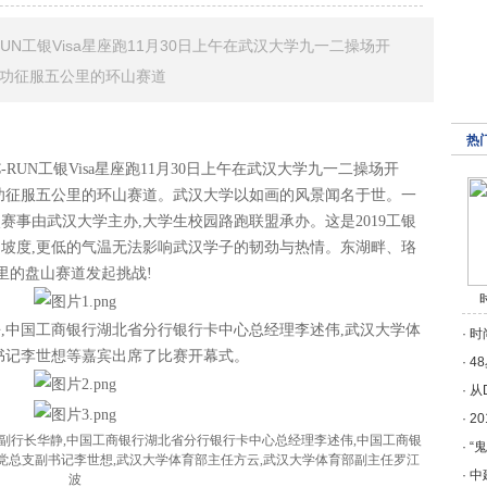
RUN工银Visa星座跑11月30日上午在武汉大学九一二操场开
成功征服五公里的环山赛道
热
-RUN工银Visa星座跑11
月
30
日上午
在
武汉
大学
九一二操场
开
功征服
五公里的环山赛道。武汉大学以如画的风景闻名于世
。
一
次赛事由
武汉
大学主办,大学生校园路跑联盟承办
。
这是
2019工
银
的坡度,更低的气温无法影响武汉学子的韧劲与热情。东湖畔、珞
里的盘山赛道发起挑战
!
静
,
中国工商银行湖北省分行银行卡中心总经理李述伟
,
武汉大学体
·
时
书记李世想
等嘉宾
出席了比赛开幕式
。
·
4
·
​
·
2
副行长华静,中国工商银行湖北省分行银行卡中心总经理李述伟,中国工商银
·
“
党总支副书记李世想,武汉大学体育部主任方云,武汉大学体育部副主任罗江
·
中
波