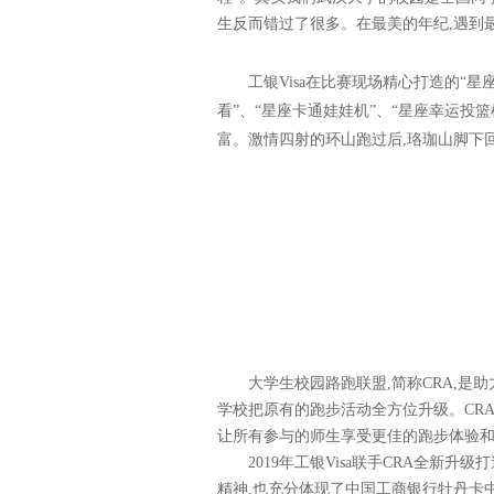
生反而错过了很多。在最美的年纪,遇到
工银Visa在比赛现场精心打造的“
看”、“星座卡通娃娃机”、“星座幸运投
富。激情四射的环山跑过后,珞珈山脚下
大学生校园路跑联盟,简称CRA,是
学校把原有的跑步活动全方位升级。CR
让所有参与的师生享受
更佳
的跑步体验和
2019
年
工银Visa联手CRA全新升
精神,也充分体现了中国工商银行牡丹卡