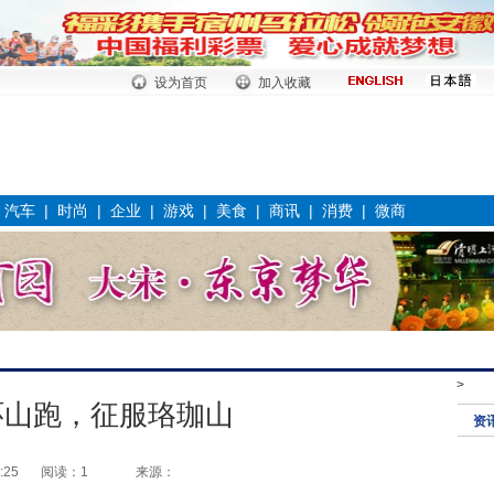
设为首页
加入收藏
|
汽车
|
时尚
|
企业
|
游戏
|
美食
|
商讯
|
消费
|
微商
>
环山跑，征服珞珈山
资
:25
阅读：1
来源：