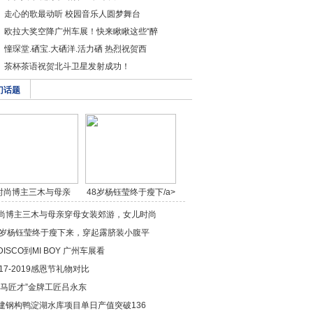
走心的歌最动听 校园音乐人圆梦舞台
​欧拉大奖空降广州车展！快来瞅瞅这些“醉
憧琛堂.硒宝.大硒洋.活力硒 热烈祝贺西
茶杯茶语祝贺北斗卫星发射成功！
门话题
时尚博主三木与母亲
48岁杨钰莹终于瘦下/a>
穿/a>
尚博主三木与母亲穿母女装郊游，女儿时尚
8岁杨钰莹终于瘦下来，穿起露脐装小腹平
从DISCO到MI BOY 广州车展看
017-2019感恩节礼物对比
鬼马匠才”金牌工匠吕永东
建钢构鸭淀湖水库项目单日产值突破136