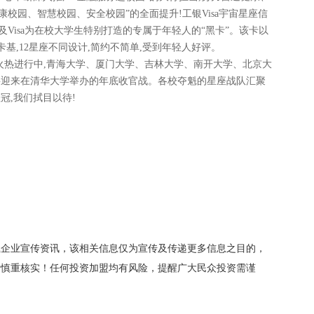
康校园、智慧校园、安全校园”的全面提升!工银Visa宇宙星座信
Visa为在校大学生特别打造
的
专属于年轻人的“黑卡”
。
该卡以
卡基
,
12星座不同设计
,
简约不简单
,受到年轻人好评。
火热进行中
,
青海大学
、厦门大学、吉林大学、南开大学
、
北京大
将迎来在清华大学举办的年底收官战
。
各校夺魁的星座战队汇聚
冠,我们拭目以待
!
载企业宣传资讯，该相关信息仅为宣传及传递更多信息之目的，
者慎重核实！任何投资加盟均有风险，提醒广大民众投资需谨